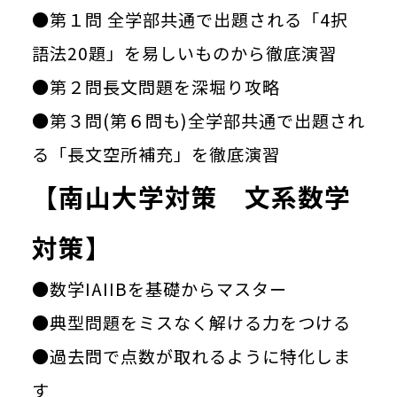
●第１問 全学部共通で出題される「4択
語法20題」を易しいものから徹底演習
●第２問長文問題を深堀り攻略
●第３問(第６問も)全学部共通で出題され
る「長文空所補充」を徹底演習
【南山大学対策 文系数学
対策】
●数学IAIIBを基礎からマスター
●典型問題をミスなく解ける力をつける
●過去問で点数が取れるように特化しま
す