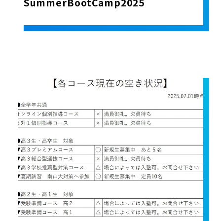
SummerBootCamp2025